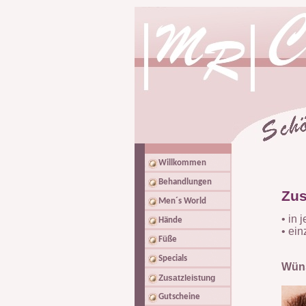
Willkommen
Behandlungen
Zus
Men´s World
• in 
Hände
• ei
Füße
Specials
Wüns
Zusatzleistung
Gutscheine