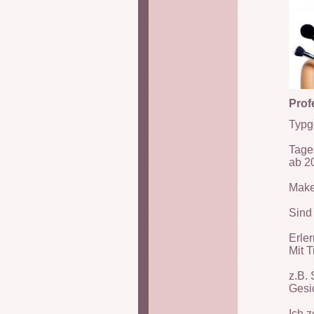
Prof
Typg
Tage
ab 20
Make-
Sind
Erle
Mit T
z.B. 
Gesi
Ich 